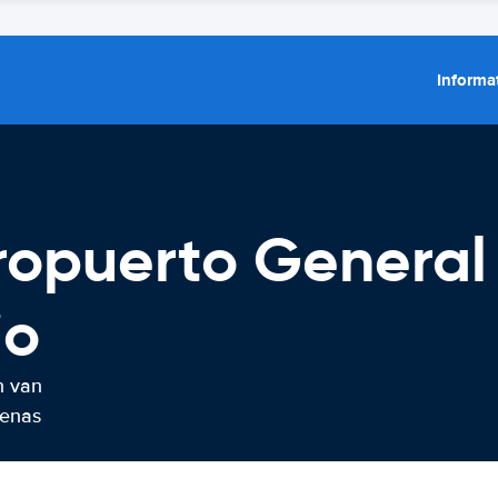
Informat
ropuerto General
io
n van
denas