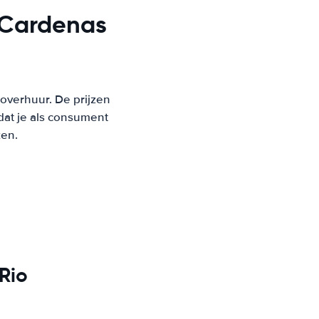
 Cardenas
toverhuur. De prijzen
at je als consument
ken.
Rio