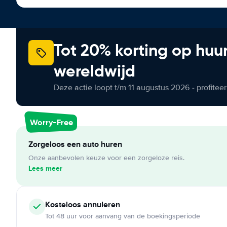
Tot 20% korting op huu
wereldwijd
Deze actie loopt t/m 11 augustus 2026 - profite
Worry-Free
Zorgeloos een auto huren
Onze aanbevolen keuze voor een zorgeloze reis.
Lees meer
Kosteloos
annuleren
Tot 48 uur voor aanvang van de boekingsperiode