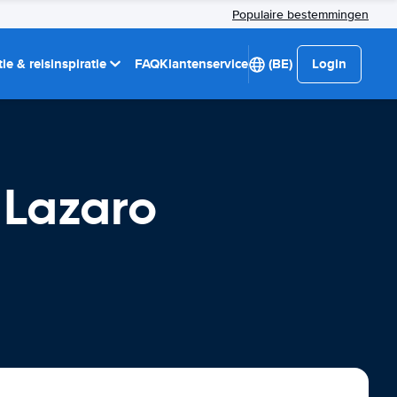
Populaire bestemmingen
ie & reisinspiratie
FAQ
Klantenservice
(BE)
Login
 Lazaro