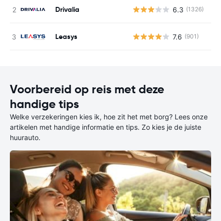
Drivalia
6.3
(1326)
G
Leasys
7.6
(901)
G
Voorbereid op reis met deze
handige tips
Welke verzekeringen kies ik, hoe zit het met borg? Lees onze
artikelen met handige informatie en tips. Zo kies je de juiste
huurauto.