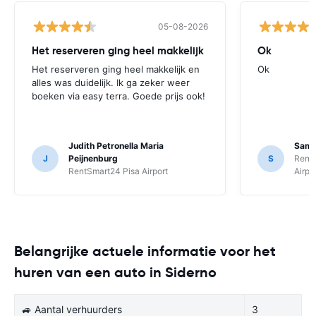
05-08-2026
Het reserveren ging heel makkelijk
Ok
Het reserveren ging heel makkelijk en
Ok
alles was duidelijk. Ik ga zeker weer
boeken via easy terra. Goede prijs ook!
Judith Petronella Maria
Sam 
J
Peijnenburg
S
Rent
RentSmart24 Pisa Airport
Airpo
Belangrijke actuele informatie voor het
huren van een auto in Siderno
🚙 Aantal verhuurders
3