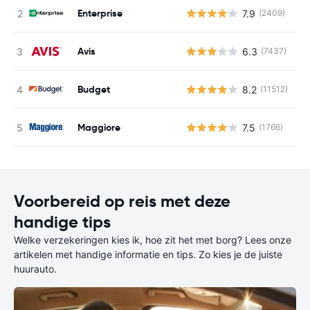
Enterprise
7.9
(2409)
G
Avis
6.3
(7437)
G
Budget
8.2
(11512)
G
Maggiore
7.5
(1766)
G
Voorbereid op reis met deze
handige tips
Welke verzekeringen kies ik, hoe zit het met borg? Lees onze
artikelen met handige informatie en tips. Zo kies je de juiste
huurauto.