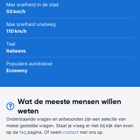
Max snelheid in de stad
50 km/h
Max snelheid snelweg
110 km/h
Taal
Italiaans
Populaire autoklasse
Economy
Wat de meeste mensen willen
weten
Onderstaande vragen en antwoorden zijn een selectie van
meest gestelde vragen. Staat je vraag er niet bij kijk dan even
op de
faq
pagina. Of neem
contact
met ons op.