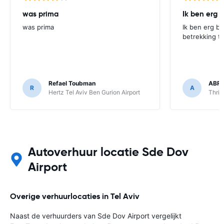
was prima
Ik ben erg b
was prima
Ik ben erg bli
betrekking to
Refael Toubman
ABRA
R
A
Hertz Tel Aviv Ben Gurion Airport
Thrif
Autoverhuur locatie Sde Dov
Airport
Overige verhuurlocaties in Tel Aviv
Naast de verhuurders van Sde Dov Airport vergelijkt