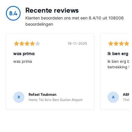
Recente reviews
8.4
Klanten beoordelen ons met een 8.4/10 uit 108006
beoordelingen
18-11-2025
was prima
Ik ben erg b
was prima
Ik ben erg bli
betrekking to
Refael Toubman
ABRA
R
A
Hertz Tel Aviv Ben Gurion Airport
Thrif