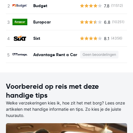
Budget
7.8
(11512)
G
Europcar
6.8
(10251)
G
Sixt
8.1
(4356)
G
Advantage Rent a Car
Geen beoordelingen
Voorbereid op reis met deze
handige tips
Welke verzekeringen kies ik, hoe zit het met borg? Lees onze
artikelen met handige informatie en tips. Zo kies je de juiste
huurauto.