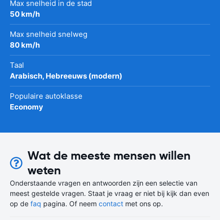
Max snelheid in de stad
50 km/h
Max snelheid snelweg
80 km/h
Taal
Arabisch, Hebreeuws (modern)
Populaire autoklasse
Economy
Wat de meeste mensen willen
weten
Onderstaande vragen en antwoorden zijn een selectie van
meest gestelde vragen. Staat je vraag er niet bij kijk dan even
op de
faq
pagina. Of neem
contact
met ons op.