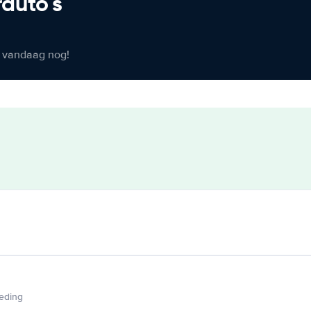
rauto's
er vandaag nog!
ieding