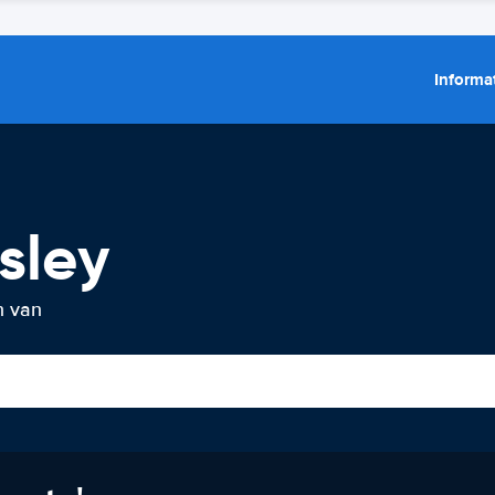
Informat
sley
n van