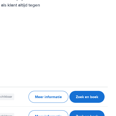
s klant altijd tegen
Meer informatie
Zoek en boek
schikbaar