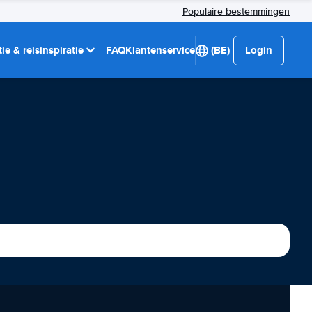
Populaire bestemmingen
ie & reisinspiratie
FAQ
Klantenservice
(BE)
Login