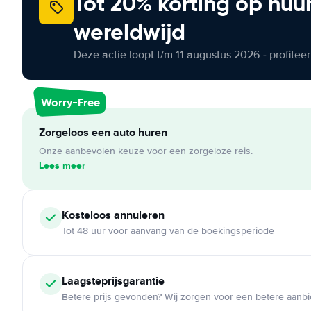
Tot 20% korting op huu
wereldwijd
Deze actie loopt t/m 11 augustus 2026 - profite
Worry-Free
Zorgeloos een auto huren
Onze aanbevolen keuze voor een zorgeloze reis.
Lees meer
Kosteloos
annuleren
Tot 48 uur voor aanvang van de boekingsperiode
Laagsteprijsgarantie
Betere prijs gevonden? Wij zorgen voor een betere aanb