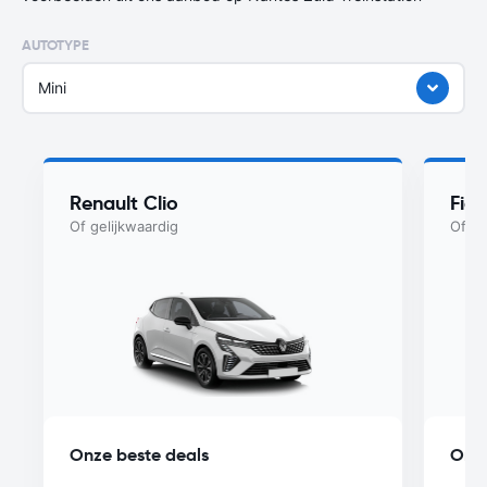
AUTOTYPE
Mini
Renault Clio
Fiat
Of gelijkwaardig
Of ge
Onze beste deals
Onze