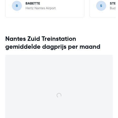
BABETTE
STE
B
S
Hertz Nantes Airport
Budge
Nantes Zuid Treinstation
gemiddelde dagprijs per maand