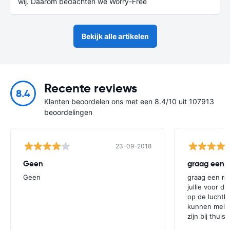
wij. Daarom bedachten we Worry-Free
Bekijk alle artikelen
Recente reviews
8.4
Klanten beoordelen ons met een 8.4/10 uit 107913
beoordelingen
23-09-2018
Geen
graag een r
Geen
graag een re
jullie voor d
op de luchtha
kunnen melde
zijn bij thui