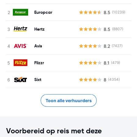
Europcar
8.5
(10239)
Hertz
8.5
(8807)
Avis
8.2
(7427)
Flizzr
8.1
(479)
Sixt
8
(4354)
Toon alle verhuurders
Voorbereid op reis met deze