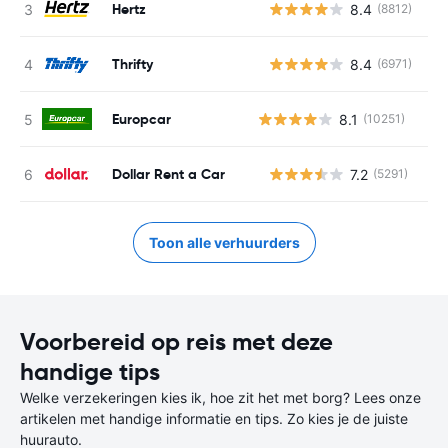
Hertz
8.4
(8812)
G
Thrifty
8.4
(6971)
G
Europcar
8.1
(10251)
Dollar Rent a Car
7.2
(5291)
G
Toon alle verhuurders
Voorbereid op reis met deze
handige tips
Welke verzekeringen kies ik, hoe zit het met borg? Lees onze
artikelen met handige informatie en tips. Zo kies je de juiste
huurauto.