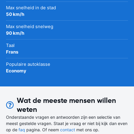
Max snelheid in de stad
50 km/h
Max snelheid snelweg
90 km/h
Taal
Frans
Populaire autoklasse
Economy
Wat de meeste mensen willen
weten
Onderstaande vragen en antwoorden zijn een selectie van
meest gestelde vragen. Staat je vraag er niet bij kijk dan even
op de
faq
pagina. Of neem
contact
met ons op.