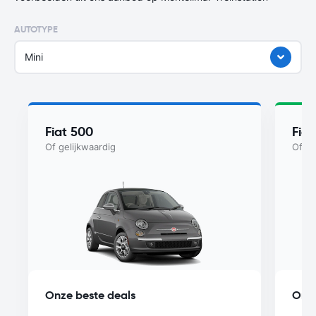
AUTOTYPE
Mini
Fiat 500
Fiat
Of gelijkwaardig
Of ge
Onze beste deals
Onze