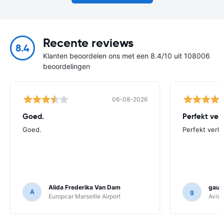
Recente reviews
8.4
Klanten beoordelen ons met een 8.4/10 uit 108006
beoordelingen
06-08-2026
Goed.
Perfekt ver
Goed.
Perfekt verlo
Alida Frederika Van Dam
gauth
A
g
Europcar Marseille Airport
Avis F