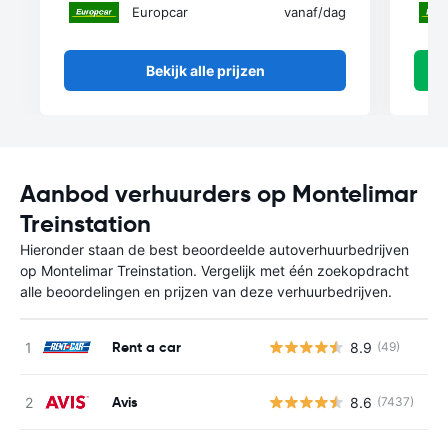
Europcar
vanaf
/dag
Bekijk alle prijzen
Aanbod verhuurders op Montelimar
Treinstation
Hieronder staan de best beoordeelde autoverhuurbedrijven
op Montelimar Treinstation. Vergelijk met één zoekopdracht
alle beoordelingen en prijzen van deze verhuurbedrijven.
Rent a car
8.9
(49)
G
Avis
8.6
(7437)
G