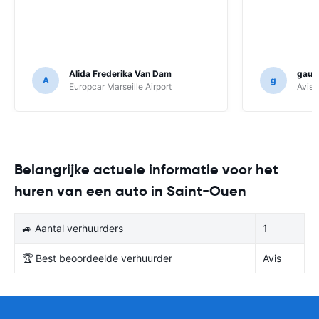
Alida Frederika Van Dam
gauth
A
g
Europcar Marseille Airport
Avis F
Belangrijke actuele informatie voor het
huren van een auto in Saint-Ouen
🚙 Aantal verhuurders
1
🏆 Best beoordeelde verhuurder
Avis