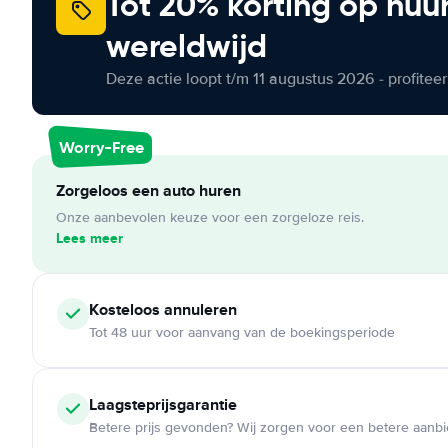
Tot 20% korting op huu
wereldwijd
Deze actie loopt t/m 11 augustus 2026 - profite
Worry-Free
Zorgeloos een auto huren
Onze aanbevolen keuze voor een zorgeloze reis.
Lees meer
Kosteloos
annuleren
Tot 48 uur voor aanvang van de boekingsperiode
Laagsteprijsgarantie
Betere prijs gevonden? Wij zorgen voor een betere aanb