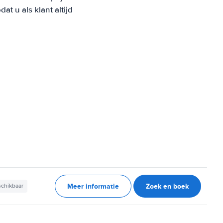
 u als klant altijd
Meer informatie
Zoek en boek
schikbaar