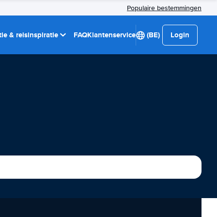
Populaire bestemmingen
ie & reisinspiratie
FAQ
Klantenservice
(BE)
Login