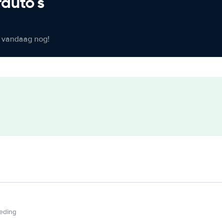
rauto's
er vandaag nog!
ieding