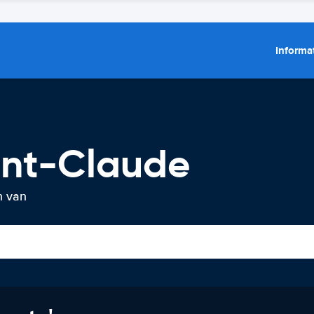
Informat
int-Claude
n van