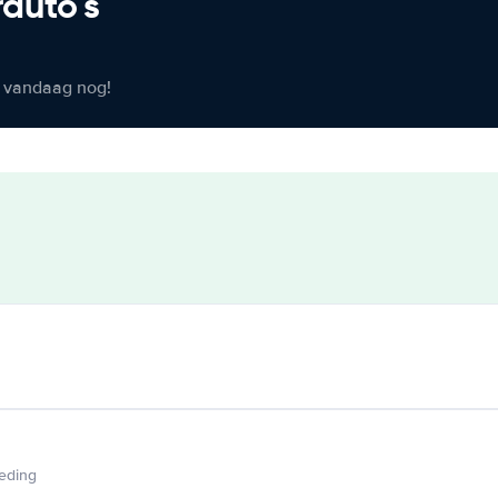
rauto's
er vandaag nog!
ieding