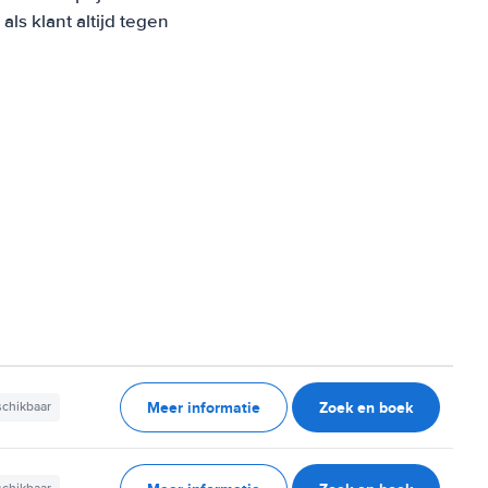
s klant altijd tegen
Meer informatie
Zoek en boek
schikbaar