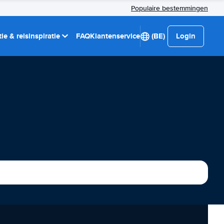
Populaire bestemmingen
ie & reisinspiratie
FAQ
Klantenservice
(BE)
Login