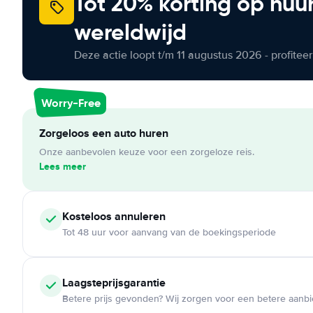
Tot 20% korting op huu
wereldwijd
Deze actie loopt t/m 11 augustus 2026 - profite
Worry-Free
Zorgeloos een auto huren
Onze aanbevolen keuze voor een zorgeloze reis.
Lees meer
Kosteloos
annuleren
Tot 48 uur voor aanvang van de boekingsperiode
Laagsteprijsgarantie
Betere prijs gevonden? Wij zorgen voor een betere aanb