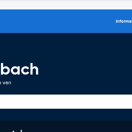
Informat
rbach
n van