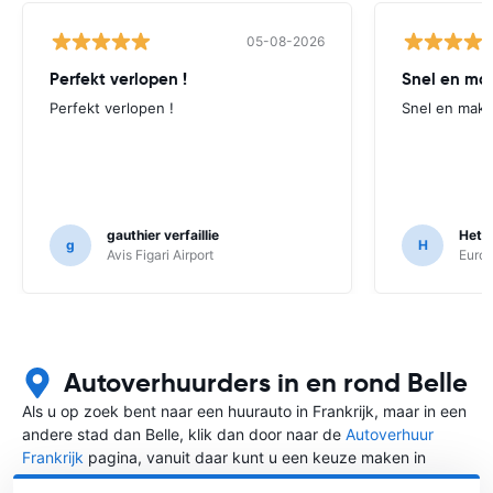
05-08-2026
Perfekt verlopen !
Snel en mak
Perfekt verlopen !
Snel en makke
gauthier verfaillie
Hett
g
H
Avis Figari Airport
Europ
Autoverhuurders in en rond Belle
Als u op zoek bent naar een huurauto in Frankrijk, maar in een
andere stad dan Belle, klik dan door naar de
Autoverhuur
Frankrijk
pagina, vanuit daar kunt u een keuze maken in
welke stad in Frankrijk u een auto huren wilt.