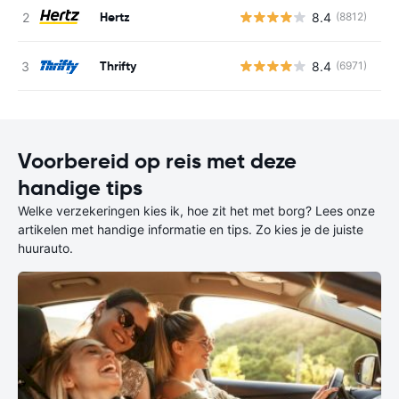
Hertz
8.4
(8812)
G
Thrifty
8.4
(6971)
G
Voorbereid op reis met deze
handige tips
Welke verzekeringen kies ik, hoe zit het met borg? Lees onze
artikelen met handige informatie en tips. Zo kies je de juiste
huurauto.