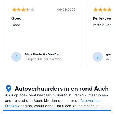
06-08-2026
Goed.
Perfekt ver
Goed.
Perfekt verlo
Alida Frederika Van Dam
gauth
A
g
Europcar Marseille Airport
Avis F
Autoverhuurders in en rond Auch
Als u op zoek bent naar een huurauto in Frankrijk, maar in een
andere stad dan Auch, klik dan door naar de
Autoverhuur
Frankrijk
pagina, vanuit daar kunt u een keuze maken in
welke stad in Frankrijk u een auto huren wilt.