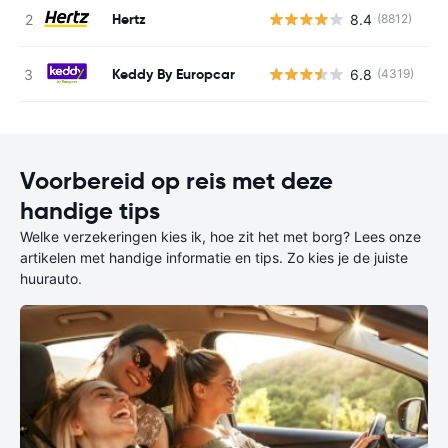
Hertz
8.4
(8812)
G
Keddy By Europcar
6.8
(4319)
G
Voorbereid op reis met deze
handige tips
Welke verzekeringen kies ik, hoe zit het met borg? Lees onze
artikelen met handige informatie en tips. Zo kies je de juiste
huurauto.