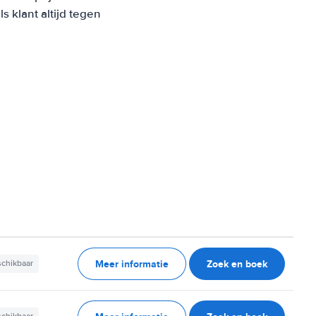
 klant altijd tegen
Meer informatie
Zoek en boek
schikbaar