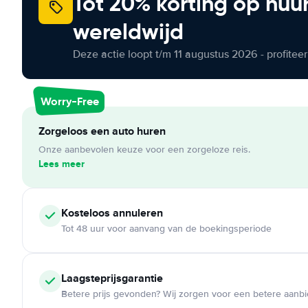
Tot 20% korting op huu
wereldwijd
Deze actie loopt t/m 11 augustus 2026 - profite
Worry-Free
Zorgeloos een auto huren
Onze aanbevolen keuze voor een zorgeloze reis.
Lees meer
Kosteloos
annuleren
Tot 48 uur voor aanvang van de boekingsperiode
Laagsteprijsgarantie
Betere prijs gevonden? Wij zorgen voor een betere aanb