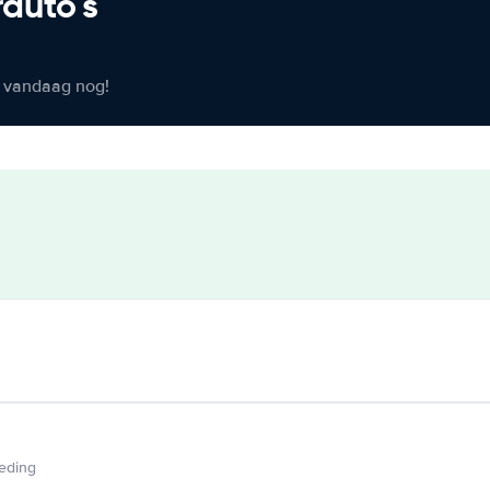
rauto's
er vandaag nog!
ieding