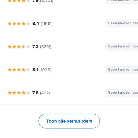
7.9
(10701)
Geen tarieven be
8.4
(11512)
Geen tarieven be
7.2
(5291)
Geen tarieven be
8.1
(10251)
Geen tarieven be
7.8
(492)
Geen tarieven be
Toon alle verhuurders