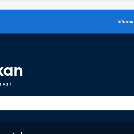
Informat
xan
n van