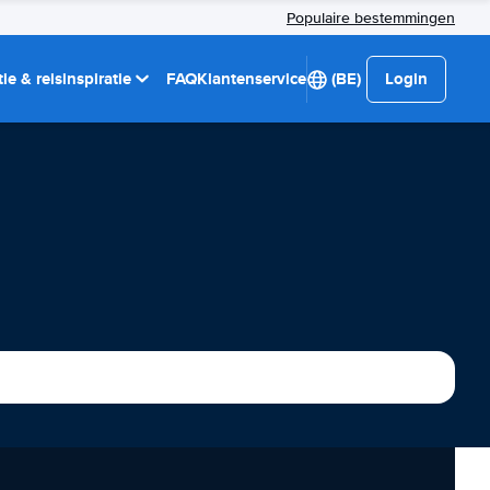
Populaire bestemmingen
ie & reisinspiratie
FAQ
Klantenservice
(BE)
Login