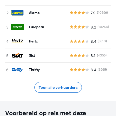
Alamo
7.9
(10699)
G
Europcar
8.2
(10244)
G
Hertz
8.4
(8810)
G
Sixt
8.1
(4355)
G
Thrifty
8.4
(6965)
G
Toon alle verhuurders
Voorbereid op reis met deze