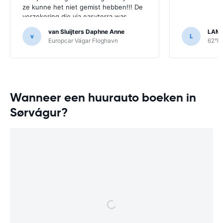
ze kunne het niet gemist hebben!!! De
verzekering die via easyterra was
afgesloten heeft dat netjes vergoed.
van Sluijters Daphne Anne
LAM
De claim indienen was gemakkelijk, ook
v
L
Europcar Vágar Floghavn
62°N 
omdat Europcar alle benodigde
papieren proactief heeft verstrekt. Dat
is echt ‘worry-free’ huren tegen een
nette prijs!
Wanneer een huurauto boeken in
Sørvágur?