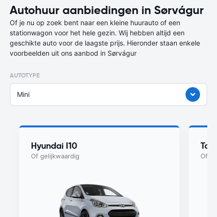
Autohuur aanbiedingen in Sørvágur
Of je nu op zoek bent naar een kleine huurauto of een
stationwagon voor het hele gezin. Wij hebben altijd een
geschikte auto voor de laagste prijs. Hieronder staan enkele
voorbeelden uit ons aanbod in Sørvágur
AUTOTYPE
Mini
Hyundai I10
Toy
Of gelijkwaardig
Of ge