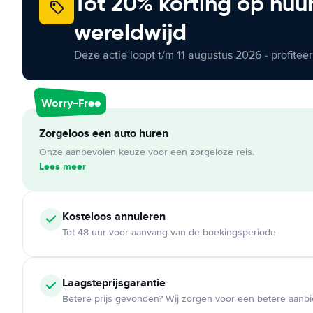
Tot 20% korting op huu
wereldwijd
Deze actie loopt t/m 11 augustus 2026 - profite
Worry-Free
Zorgeloos een auto huren
Onze aanbevolen keuze voor een zorgeloze reis.
Lees meer
Kosteloos
annuleren
Tot 48 uur voor aanvang van de boekingsperiode
Laagsteprijsgarantie
Betere prijs gevonden? Wij zorgen voor een betere aanb