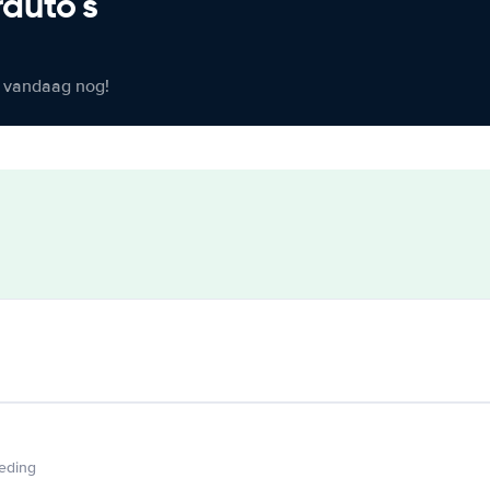
rauto's
er vandaag nog!
ieding