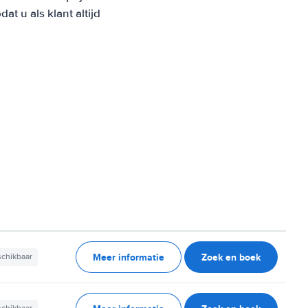
 u als klant altijd
Meer informatie
Zoek en boek
schikbaar