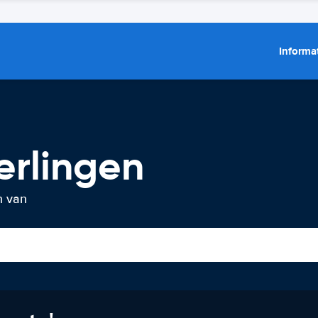
Informat
erlingen
n van