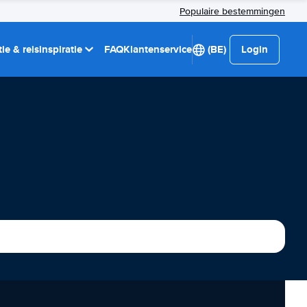
Populaire bestemmingen
ie & reisinspiratie
FAQ
Klantenservice
(BE)
Login