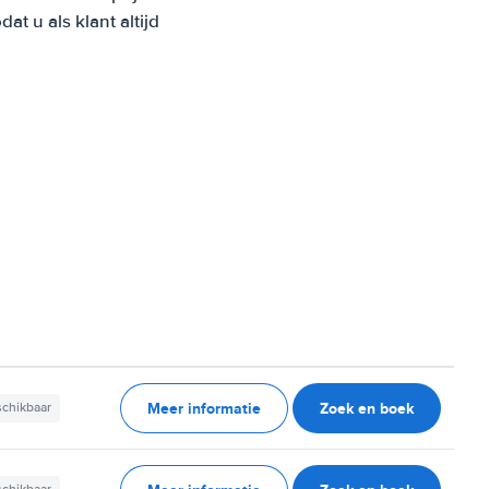
 u als klant altijd
Meer informatie
Zoek en boek
schikbaar