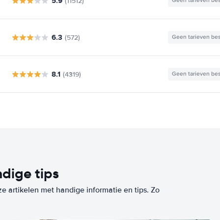
5.9
(11512)
Geen tarieven be
6.3
(572)
Geen tarieven be
8.1
(4319)
Geen tarieven be
dige tips
ze artikelen met handige informatie en tips. Zo