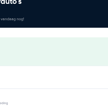
rauto's
er vandaag nog!
ieding