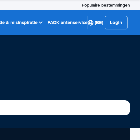
Populaire bestemmingen
ie & reisinspiratie
FAQ
Klantenservice
(BE)
Login