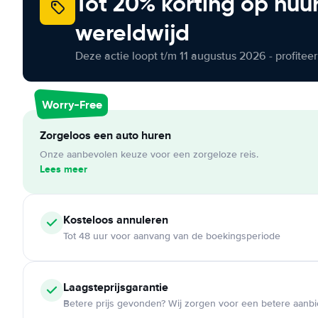
Tot 20% korting op huu
wereldwijd
Deze actie loopt t/m 11 augustus 2026 - profite
Worry-Free
Zorgeloos een auto huren
Onze aanbevolen keuze voor een zorgeloze reis.
Lees meer
Kosteloos
annuleren
Tot 48 uur voor aanvang van de boekingsperiode
Laagsteprijsgarantie
Betere prijs gevonden? Wij zorgen voor een betere aanb