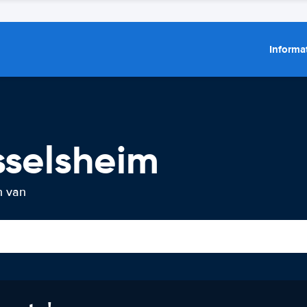
Informat
sselsheim
n van