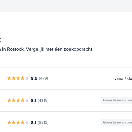
k
 in Rostock. Vergelijk met één zoekopdracht
8.5
vanaf
/ d
(479)
8.1
(4319)
Geen tarieven be
8.1
(8812)
Geen tarieven be