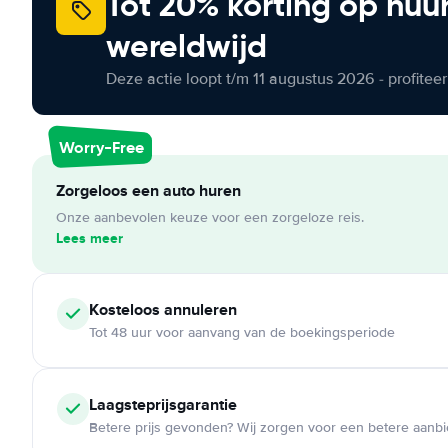
Tot 20% korting op huu
wereldwijd
Deze actie loopt t/m 11 augustus 2026 - profite
Worry-Free
Zorgeloos een auto huren
Onze aanbevolen keuze voor een zorgeloze reis.
Lees meer
Kosteloos
annuleren
Tot 48 uur voor aanvang van de boekingsperiode
Laagsteprijsgarantie
Betere prijs gevonden? Wij zorgen voor een betere aanb