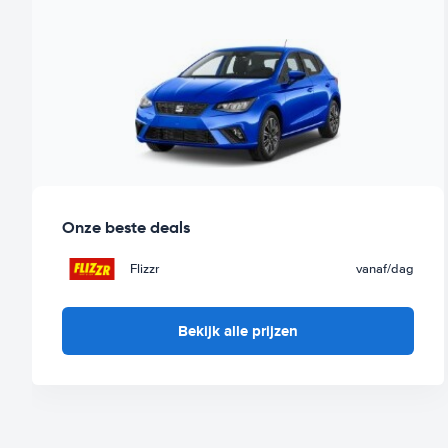
Onze beste deals
Flizzr
vanaf
/dag
Bekijk alle prijzen