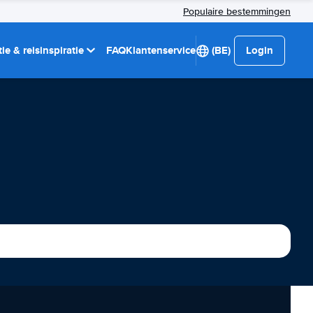
Populaire bestemmingen
ie & reisinspiratie
FAQ
Klantenservice
(BE)
Login