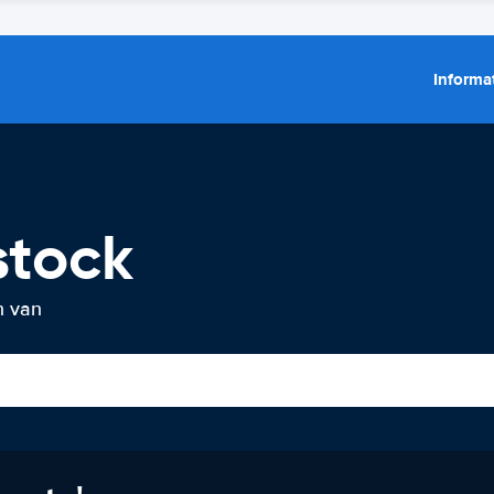
Informat
stock
n van