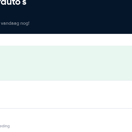
rauto's
er vandaag nog!
ieding