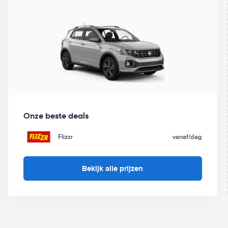
Onze beste deals
Flizzr
vanaf
/dag
Bekijk alle prijzen