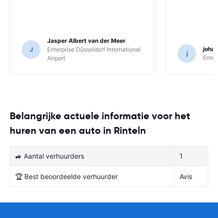
Jasper Albert van der Meer
joha
J
Enterprise Düsseldorf International
j
Enter
Airport
Belangrijke actuele informatie voor het
huren van een auto in Rinteln
🚙 Aantal verhuurders
1
🏆 Best beoordeelde verhuurder
Avis