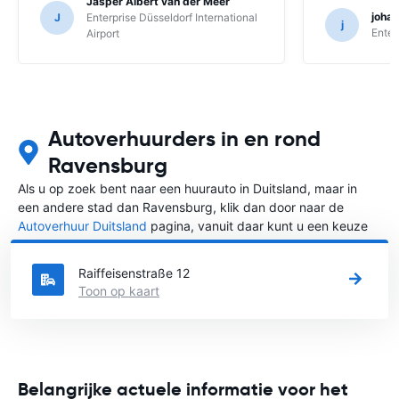
Jasper Albert van der Meer
joha
J
Enterprise Düsseldorf International
j
Enter
Airport
Autoverhuurders in en rond
Ravensburg
Als u op zoek bent naar een huurauto in Duitsland, maar in
een andere stad dan Ravensburg, klik dan door naar de
Autoverhuur Duitsland
pagina, vanuit daar kunt u een keuze
maken in welke stad in Duitsland u een auto huren wilt.
Raiffeisenstraße 12
Toon op kaart
Belangrijke actuele informatie voor het