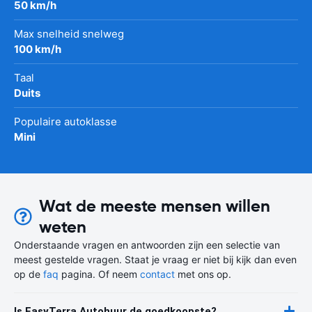
50 km/h
Max snelheid snelweg
100 km/h
Taal
Duits
Populaire autoklasse
Mini
Wat de meeste mensen willen
weten
Onderstaande vragen en antwoorden zijn een selectie van
meest gestelde vragen. Staat je vraag er niet bij kijk dan even
op de
faq
pagina. Of neem
contact
met ons op.
Is EasyTerra Autohuur de goedkoopste?