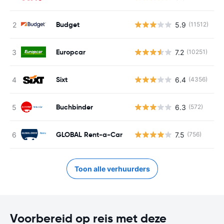
Budget
5.9
(11512)
G
Europcar
7.2
(10251)
G
Sixt
6.4
(4356)
G
Buchbinder
6.3
(572)
G
GLOBAL Rent-a-Car
7.5
(756)
G
Toon alle verhuurders
Voorbereid op reis met deze