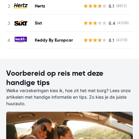
Hertz
8.1
(8812)
G
Sixt
6.4
(4356)
G
Keddy By Europcar
8.1
(4319)
G
Voorbereid op reis met deze
handige tips
Welke verzekeringen kies ik, hoe zit het met borg? Lees onze
artikelen met handige informatie en tips. Zo kies je de juiste
huurauto.