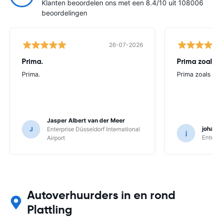
Klanten beoordelen ons met een 8.4/10 uit 108006
beoordelingen
26-07-2026
Prima.
Prima zoals 
Prima.
Prima zoals al
Jasper Albert van der Meer
joha
J
Enterprise Düsseldorf International
j
Enter
Airport
Autoverhuurders in en rond
Plattling