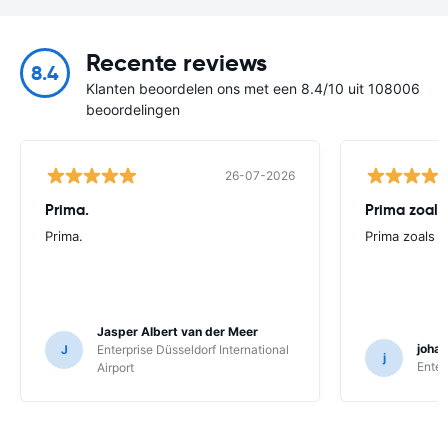
Recente reviews
8.4
Klanten beoordelen ons met een 8.4/10 uit 108006
beoordelingen
26-07-2026
Prima.
Prima zoals 
Prima.
Prima zoals al
Jasper Albert van der Meer
joha
J
Enterprise Düsseldorf International
j
Enter
Airport