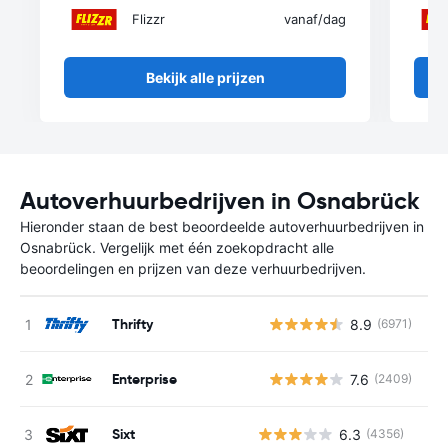
Flizzr
vanaf
/dag
Bekijk alle prijzen
Autoverhuurbedrijven in Osnabrück
Hieronder staan de best beoordeelde autoverhuurbedrijven in
Osnabrück. Vergelijk met één zoekopdracht alle
beoordelingen en prijzen van deze verhuurbedrijven.
Thrifty
8.9
(6971)
G
Enterprise
7.6
(2409)
G
Sixt
6.3
(4356)