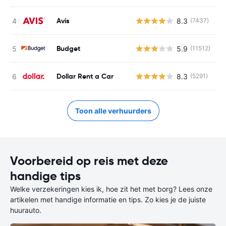
Avis
8.3
(7437)
G
Budget
5.9
(11512)
G
Dollar Rent a Car
8.3
(5291)
G
Toon alle verhuurders
Voorbereid op reis met deze
handige tips
Welke verzekeringen kies ik, hoe zit het met borg? Lees onze
artikelen met handige informatie en tips. Zo kies je de juiste
huurauto.