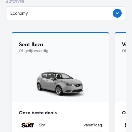
AUTOTYPE
Economy
Seat Ibiza
Vol
Of gelijkwaardig
Of ge
Onze beste deals
Onze
Sixt
vanaf
/dag