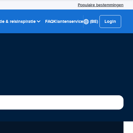
Populaire bestemmingen
ie & reisinspiratie
FAQ
Klantenservice
(BE)
Login