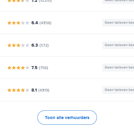
7.2
(10251)
Geen tarieven be
6.4
(4356)
Geen tarieven be
6.3
(572)
Geen tarieven be
7.5
(756)
Geen tarieven be
8.1
(4319)
Geen tarieven be
Toon alle verhuurders