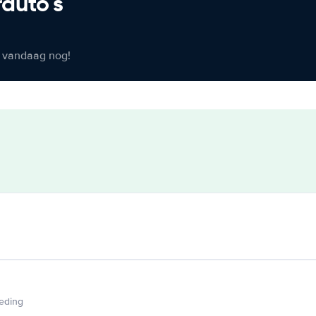
rauto's
er vandaag nog!
ieding