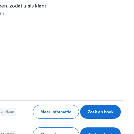
n, zodat u als klant
en.
Meer informatie
Zoek en boek
schikbaar