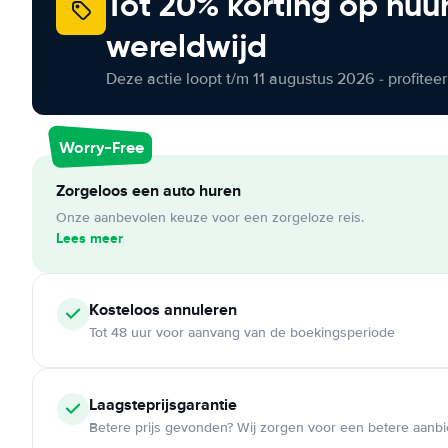
Tot 20% korting op huu
wereldwijd
Deze actie loopt t/m 11 augustus 2026 - profite
Worry-Free
Zorgeloos een auto huren
Onze aanbevolen keuze voor een zorgeloze reis.
Lees meer
Kosteloos
annuleren
Tot 48 uur voor aanvang van de boekingsperiode
Laagsteprijsgarantie
Betere prijs gevonden? Wij zorgen voor een betere aanb