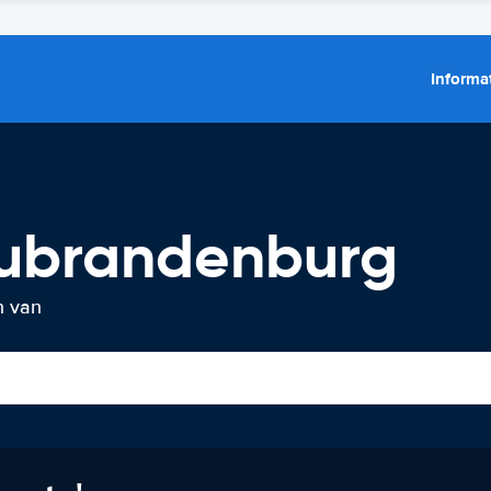
Informat
eubrandenburg
n van