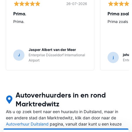
26-07-2026
Prima.
Prima zoals 
Prima.
Prima zoals al
Jasper Albert van der Meer
joha
J
Enterprise Düsseldorf International
j
Enter
Airport
Autoverhuurders in en rond
Marktredwitz
Als u op zoek bent naar een huurauto in Duitsland, maar in
een andere stad dan Marktredwitz, klik dan door naar de
Autoverhuur Duitsland
pagina, vanuit daar kunt u een keuze
maken in welke stad in Duitsland u een auto huren wilt.