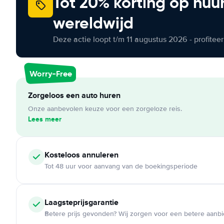
Tot 20% korting op huu
wereldwijd
Deze actie loopt t/m 11 augustus 2026 - profite
Worry-Free
Zorgeloos een auto huren
Onze aanbevolen keuze voor een zorgeloze reis.
Lees meer
Kosteloos
annuleren
Tot 48 uur voor aanvang van de boekingsperiode
Laagsteprijsgarantie
Betere prijs gevonden? Wij zorgen voor een betere aanb