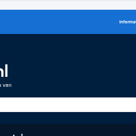
Informat
hl
n van