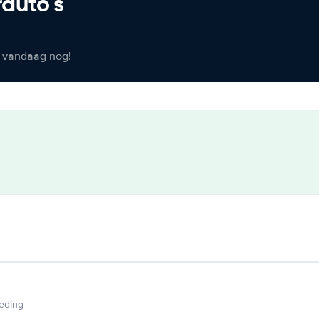
rauto's
er vandaag nog!
ieding