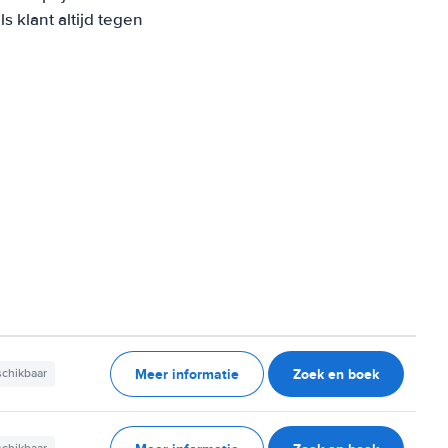
 klant altijd tegen
Meer informatie
Zoek en boek
schikbaar