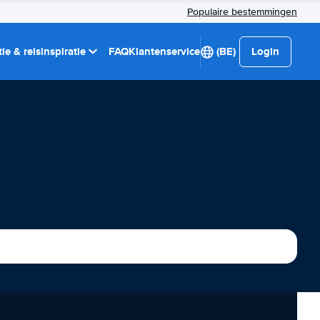
Populaire bestemmingen
ie & reisinspiratie
FAQ
Klantenservice
(BE)
Login