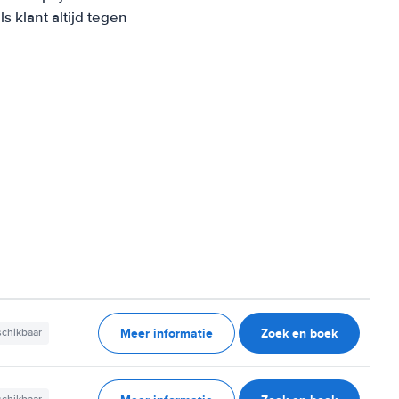
 klant altijd tegen
Meer informatie
Zoek en boek
schikbaar