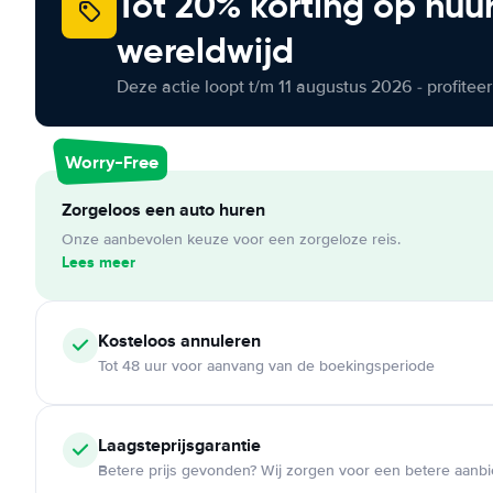
Tot 20% korting op huu
wereldwijd
Deze actie loopt t/m 11 augustus 2026 - profite
Worry-Free
Zorgeloos een auto huren
Onze aanbevolen keuze voor een zorgeloze reis.
Lees meer
Kosteloos
annuleren
Tot 48 uur voor aanvang van de boekingsperiode
Laagsteprijsgarantie
Betere prijs gevonden? Wij zorgen voor een betere aanb