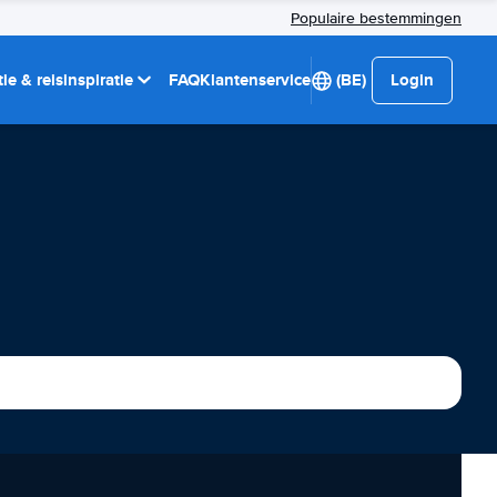
Populaire bestemmingen
ie & reisinspiratie
FAQ
Klantenservice
(BE)
Login