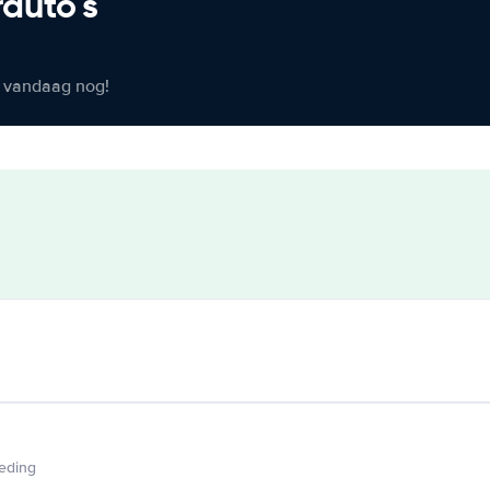
rauto's
er vandaag nog!
ieding