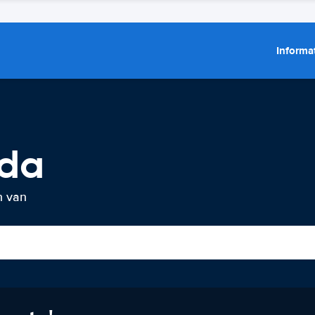
Informat
lda
n van