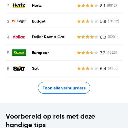
Hertz
8.1
(8812)
G
Budget
5.9
(11512)
G
Dollar Rent a Car
8.3
(5291)
G
Europcar
7.2
(10251)
G
Sixt
6.4
(4356)
G
Toon alle verhuurders
Voorbereid op reis met deze
handige tips