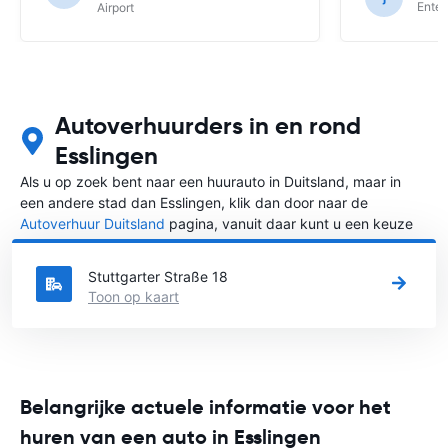
Enter
Airport
Autoverhuurders in en rond
Esslingen
Als u op zoek bent naar een huurauto in Duitsland, maar in
een andere stad dan Esslingen, klik dan door naar de
Autoverhuur Duitsland
pagina, vanuit daar kunt u een keuze
maken in welke stad in Duitsland u een auto huren wilt.
Stuttgarter Straße 18
Toon op kaart
Belangrijke actuele informatie voor het
huren van een auto in Esslingen