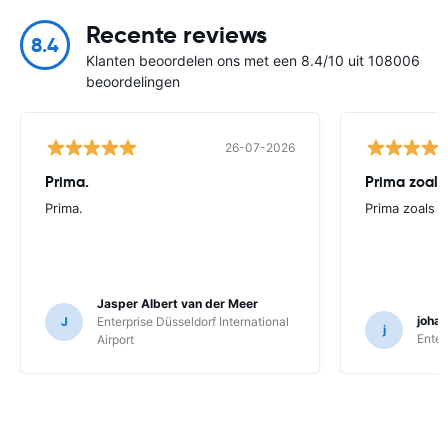
Recente reviews
8.4
Klanten beoordelen ons met een 8.4/10 uit 108006
beoordelingen
26-07-2026
Prima.
Prima zoals 
Prima.
Prima zoals al
Jasper Albert van der Meer
joha
J
Enterprise Düsseldorf International
j
Enter
Airport