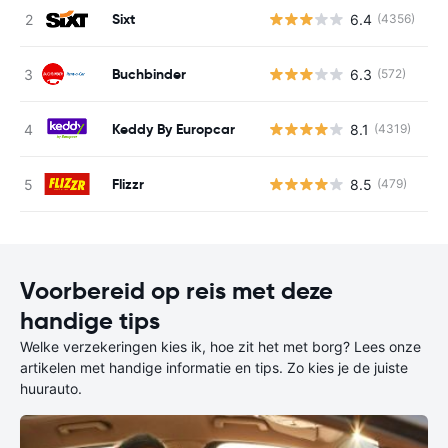
Sixt
6.4
(4356)
G
Buchbinder
6.3
(572)
G
Keddy By Europcar
8.1
(4319)
G
Flizzr
8.5
(479)
G
Voorbereid op reis met deze
handige tips
Welke verzekeringen kies ik, hoe zit het met borg? Lees onze
artikelen met handige informatie en tips. Zo kies je de juiste
huurauto.