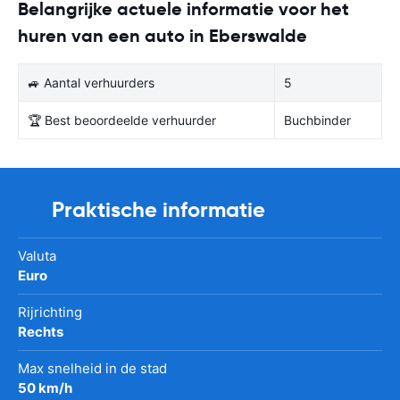
Belangrijke actuele informatie voor het
huren van een auto in Eberswalde
🚙 Aantal verhuurders
5
🏆 Best beoordeelde verhuurder
Buchbinder
Praktische informatie
Valuta
Euro
Rijrichting
Rechts
Max snelheid in de stad
50 km/h