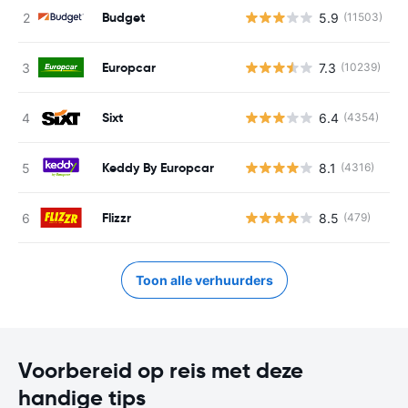
Budget
5.9
(11503)
G
Europcar
7.3
(10239)
G
Sixt
6.4
(4354)
G
Keddy By Europcar
8.1
(4316)
G
Flizzr
8.5
(479)
G
Toon alle verhuurders
Voorbereid op reis met deze
handige tips