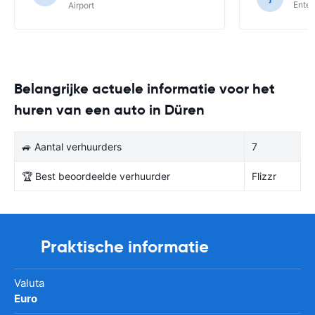
Enter
Airport
Belangrijke actuele informatie voor het
huren van een auto in Düren
🚙 Aantal verhuurders
7
🏆 Best beoordeelde verhuurder
Flizzr
Praktische informatie
Valuta
Euro