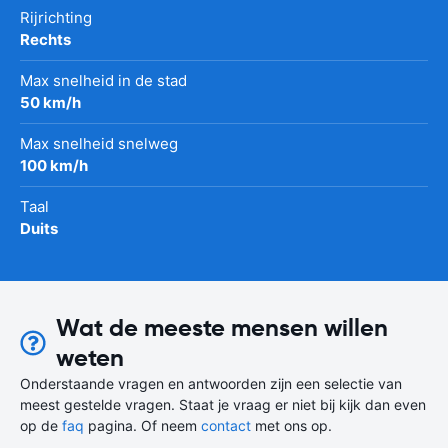
Rijrichting
Rechts
Max snelheid in de stad
50 km/h
Max snelheid snelweg
100 km/h
Taal
Duits
Wat de meeste mensen willen
weten
Onderstaande vragen en antwoorden zijn een selectie van
meest gestelde vragen. Staat je vraag er niet bij kijk dan even
op de
faq
pagina. Of neem
contact
met ons op.