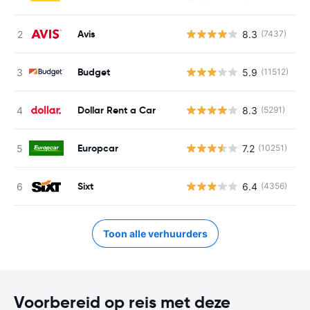
Avis
8.3
(7437)
G
Budget
5.9
(11512)
G
Dollar Rent a Car
8.3
(5291)
G
Europcar
7.2
(10251)
G
Sixt
6.4
(4356)
G
Toon alle verhuurders
Voorbereid op reis met deze