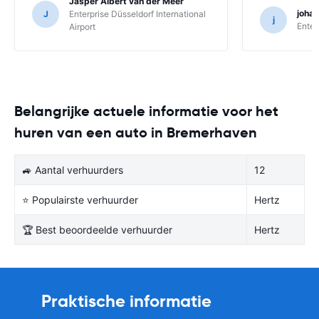
Jasper Albert van der Meer
joha
J
Enterprise Düsseldorf International
j
Enter
Airport
Belangrijke actuele informatie voor het
huren van een auto in Bremerhaven
🚙 Aantal verhuurders
12
⭐ Populairste verhuurder
Hertz
🏆 Best beoordeelde verhuurder
Hertz
Praktische informatie