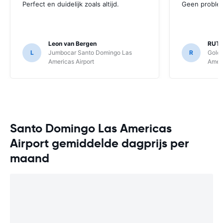
Perfect en duidelijk zoals altijd.
Geen proble
Leon van Bergen
RUTH
L
Jumbocar Santo Domingo Las
R
Gold
Americas Airport
Ameri
Santo Domingo Las Americas
Airport gemiddelde dagprijs per
maand