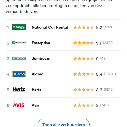
zoekopdracht alle beoordelingen en prijzen van deze
verhuurbedrijven.
National Car Rental
9.2
(492)
Enterprise
9.1
(2409)
Jumbocar
9
(49)
Alamo
8.4
(10701)
Hertz
8.3
(8812)
Avis
8
(7437)
Toon alle verhuurders