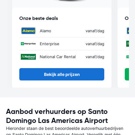
Onze beste deals
Onze
Alamo
vanaf
/dag
Enterprise
vanaf
/dag
National Car Rental
vanaf
/dag
Bekijk alle prijzen
Aanbod verhuurders op Santo
Domingo Las Americas Airport
Hieronder staan de best beoordeelde autoverhuurbedrijven
op Santo Domingo Las Americas Airport. Vergelijk met één