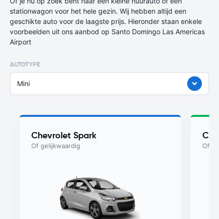
Of je nu op zoek bent naar een kleine huurauto of een
stationwagon voor het hele gezin. Wij hebben altijd een
geschikte auto voor de laagste prijs. Hieronder staan enkele
voorbeelden uit ons aanbod op Santo Domingo Las Americas
Airport
AUTOTYPE
Mini
Chevrolet Spark
Che
Of gelijkwaardig
Of ge