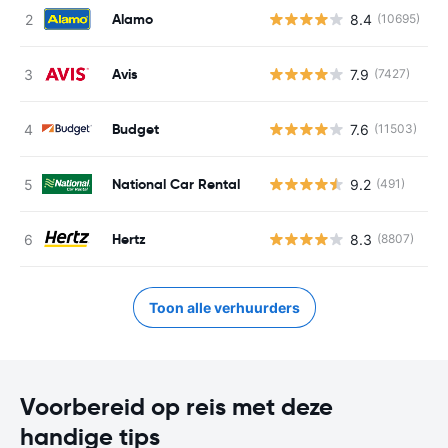
Alamo
8.4
(10695)
G
Avis
7.9
(7427)
G
Budget
7.6
(11503)
G
National Car Rental
9.2
(491)
G
Hertz
8.3
(8807)
G
Toon alle verhuurders
Voorbereid op reis met deze
handige tips