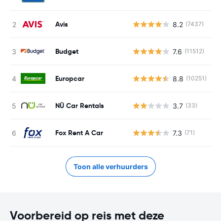
Avis
8.2
(7437)
G
Budget
7.6
(11512)
G
Europcar
8.8
(10251)
G
NÜ Car Rentals
3.7
(33)
G
Fox Rent A Car
7.3
(71)
G
Toon alle verhuurders
Voorbereid op reis met deze