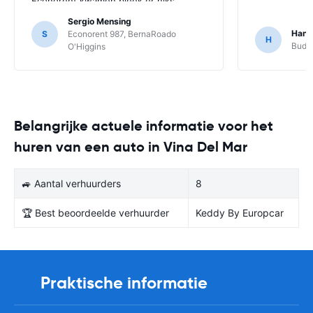
Econorent kwamen bleek er niks
geregeld en ze waren niet op de
Sergio Mensing
hoogte van de aanvraag. Uiteindelijk
Hann
S
Econorent 987, BernaRoado
H
konden ze bij Econorent het redelijk
Budge
O'Higgins
snel oplossen, maar anders was onze
trip echt in de soep gelopen…
Belangrijke actuele informatie voor het
huren van een auto in Vina Del Mar
🚙 Aantal verhuurders
8
🏆 Best beoordeelde verhuurder
Keddy By Europcar
Praktische informatie