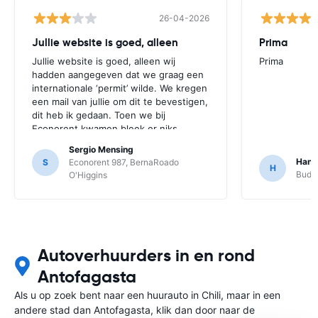
26-04-2026
Jullie website is goed, alleen
Prima
Jullie website is goed, alleen wij
Prima
hadden aangegeven dat we graag een
internationale ‘permit’ wilde. We kregen
een mail van jullie om dit te bevestigen,
dit heb ik gedaan. Toen we bij
Econorent kwamen bleek er niks
geregeld en ze waren niet op de
Sergio Mensing
hoogte van de aanvraag. Uiteindelijk
Hann
S
Econorent 987, BernaRoado
H
konden ze bij Econorent het redelijk
Budge
O'Higgins
snel oplossen, maar anders was onze
trip echt in de soep gelopen…
Autoverhuurders in en rond
Antofagasta
Als u op zoek bent naar een huurauto in Chili, maar in een
andere stad dan Antofagasta, klik dan door naar de