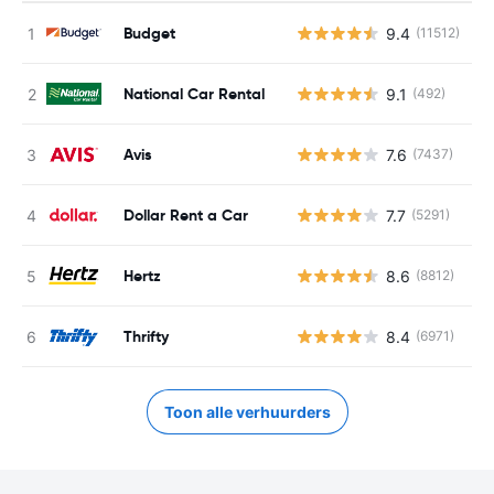
Budget
9.4
(11512)
G
National Car Rental
9.1
(492)
G
Avis
7.6
(7437)
G
Dollar Rent a Car
7.7
(5291)
G
Hertz
8.6
(8812)
G
Thrifty
8.4
(6971)
G
Toon alle verhuurders