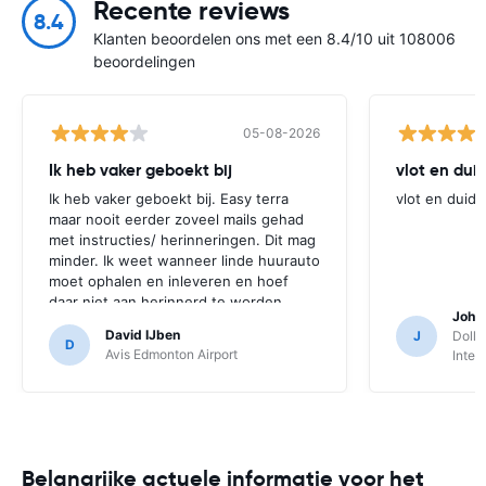
Recente reviews
8.4
Klanten beoordelen ons met een 8.4/10 uit 108006
beoordelingen
05-08-2026
Ik heb vaker geboekt bij
vlot en duid
Ik heb vaker geboekt bij. Easy terra
vlot en duide
maar nooit eerder zoveel mails gehad
met instructies/ herinneringen. Dit mag
minder. Ik weet wanneer linde huurauto
moet ophalen en inleveren en hoef
daar niet aan herinnerd te worden.
Joha
Gewoon de mail met de voucher is
David IJben
J
Dolla
voldoende.
D
Avis Edmonton Airport
Inter
Belangrijke actuele informatie voor het