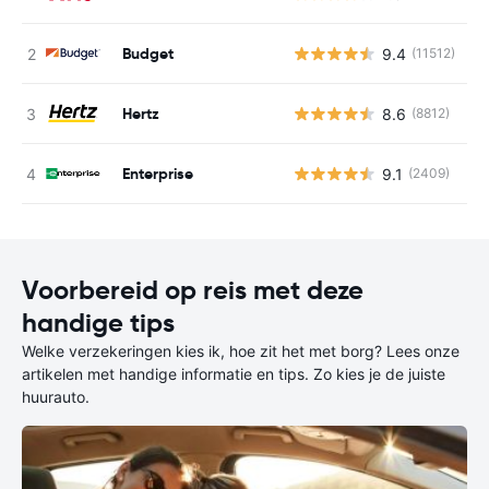
Budget
9.4
(11512)
G
Hertz
8.6
(8812)
G
Enterprise
9.1
(2409)
G
Voorbereid op reis met deze
handige tips
Welke verzekeringen kies ik, hoe zit het met borg? Lees onze
artikelen met handige informatie en tips. Zo kies je de juiste
huurauto.