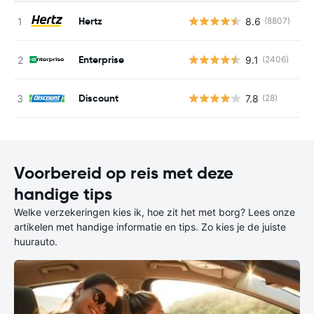
Hertz
8.6
(8807)
G
Enterprise
9.1
(2406)
G
Discount
7.8
(28)
G
Voorbereid op reis met deze
handige tips
Welke verzekeringen kies ik, hoe zit het met borg? Lees onze
artikelen met handige informatie en tips. Zo kies je de juiste
huurauto.