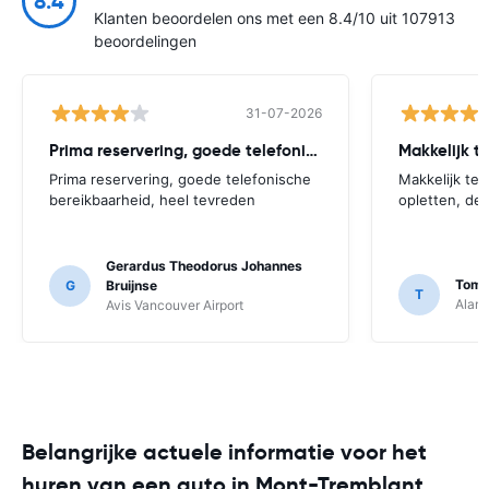
8.4
Klanten beoordelen ons met een 8.4/10 uit 107913
beoordelingen
31-07-2026
Prima reservering, goede telefonische bereikbaarheid
Makkelijk t
Prima reservering, goede telefonische
Makkelijk te
bereikbaarheid, heel tevreden
opletten, de 
Gerardus Theodorus Johannes
Tom 
G
Bruijnse
T
Alamo
Avis Vancouver Airport
Belangrijke actuele informatie voor het
huren van een auto in Mont-Tremblant,