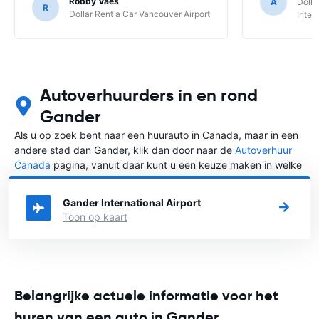
Robby Vaes
A
Dolla
R
Dollar Rent a Car Vancouver Airport
Inter
Autoverhuurders in en rond
Gander
Als u op zoek bent naar een huurauto in Canada, maar in een
andere stad dan Gander, klik dan door naar de
Autoverhuur
Canada
pagina, vanuit daar kunt u een keuze maken in welke
stad in Canada u een auto huren wilt.
Gander International Airport
Toon op kaart
Belangrijke actuele informatie voor het
huren van een auto in Gander