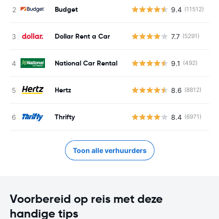
Budget
9.4
(11512)
G
Dollar Rent a Car
7.7
(5291)
G
National Car Rental
9.1
(492)
G
Hertz
8.6
(8812)
G
Thrifty
8.4
(6971)
G
Toon alle verhuurders
Voorbereid op reis met deze
handige tips