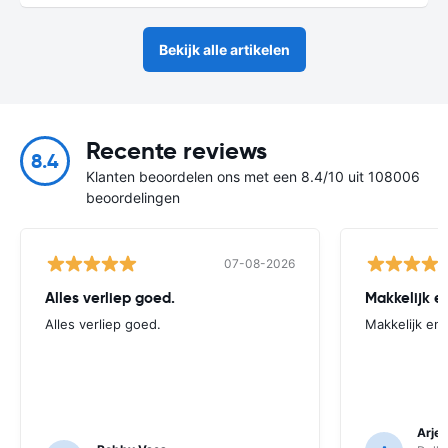
Bekijk alle artikelen
Recente reviews
8.4
Klanten beoordelen ons met een 8.4/10 uit 108006
beoordelingen
07-08-2026
Alles verliep goed.
Alles verliep goed.
Makkelijk en 
Arjen