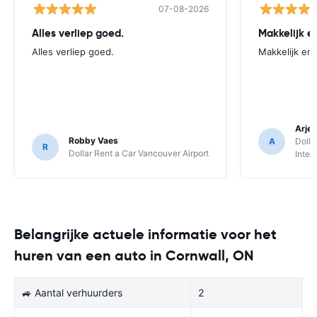
07-08-2026
Alles verliep goed.
Alles verliep goed.
Makkelijk en 
Arjen
Robby Vaes
A
Dolla
R
Dollar Rent a Car Vancouver Airport
Inter
Belangrijke actuele informatie voor het
huren van een auto in Cornwall, ON
🚙 Aantal verhuurders
2