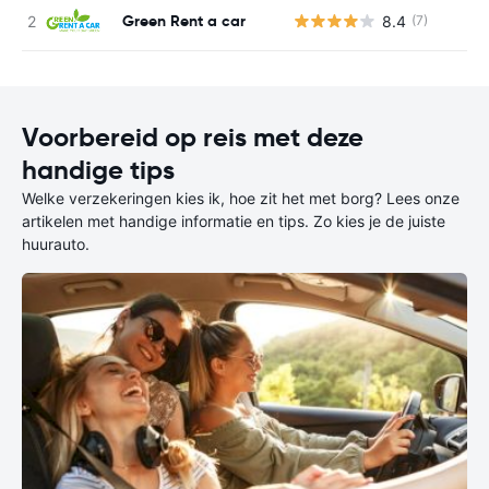
Green Rent a car
8.4
(7)
G
Voorbereid op reis met deze
handige tips
Welke verzekeringen kies ik, hoe zit het met borg? Lees onze
artikelen met handige informatie en tips. Zo kies je de juiste
huurauto.