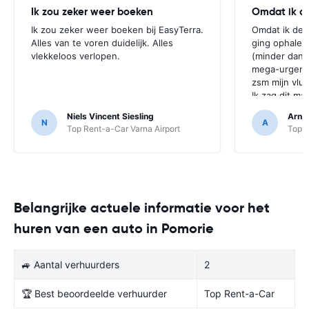
Ik zou zeker weer boeken
Omdat ik d
Ik zou zeker weer boeken bij EasyTerra.
Omdat ik de 
Alles van te voren duidelijk. Alles
ging ophalen
vlekkeloos verlopen.
(minder dan 
mega-urgent 
zsm mijn vlu
Ik zag dit mai
Aangezien ik
Niels Vincent Siesling
Arno
maanden daar
N
A
Top Rent-a-Car Varna Airport
Top R
het jammer e
laatste mome
gebracht. Ve
beschreven 
uitgebreide a
geregistreer
Belangrijke actuele informatie voor het
schades, had
huren van een auto in Pomorie
schade op te
maandenlang
verrichten t
🚙 Aantal verhuurders
2
de verhuurder
gebeurd, maar
nachtmerries
🏆 Best beoordeelde verhuurder
Top Rent-a-Car
nogmaals dez