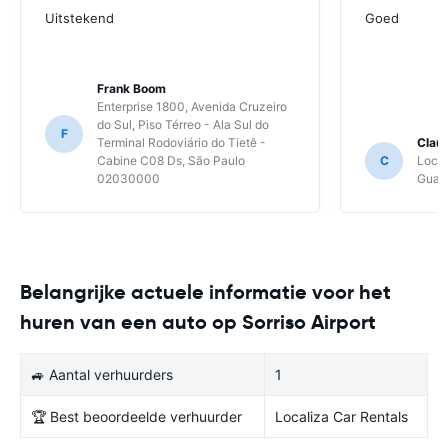
Uitstekend
Goed
Frank Boom
Enterprise 1800, Avenida Cruzeiro
do Sul, Piso Térreo - Ala Sul do
F
Terminal Rodoviário do Tietê -
Clau
Cabine C08 Ds, São Paulo
C
Local
02030000
Guaru
Belangrijke actuele informatie voor het
huren van een auto op Sorriso Airport
🚙 Aantal verhuurders
1
🏆 Best beoordeelde verhuurder
Localiza Car Rentals