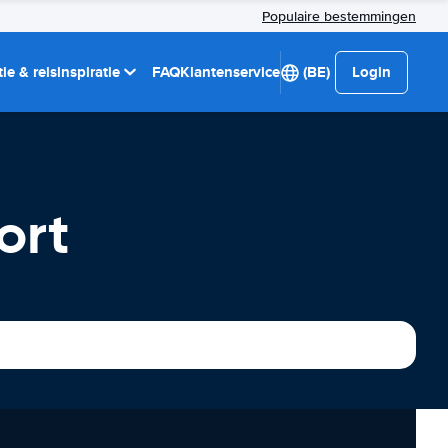
Populaire bestemmingen
ie & reisinspiratie
FAQ
Klantenservice
(BE)
Login
ort