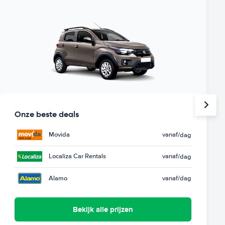
Onze beste deals
Movida
vanaf
/dag
Localiza Car Rentals
vanaf
/dag
Alamo
vanaf
/dag
Bekijk alle prijzen