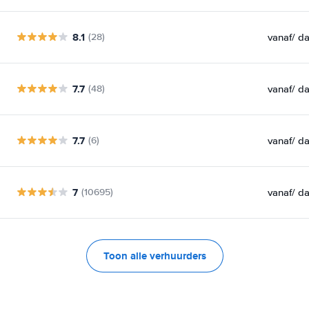
8.1
vanaf
/ d
(28)
7.7
vanaf
/ d
(48)
7.7
vanaf
/ d
(6)
7
vanaf
/ d
(10695)
Toon alle verhuurders