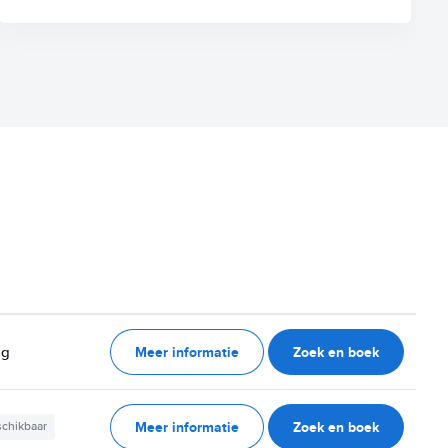
Meer informatie
Zoek en boek
ag
Meer informatie
Zoek en boek
schikbaar