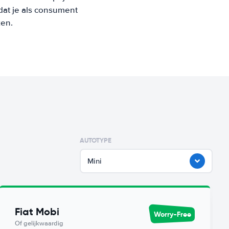
at je als consument
ken.
AUTOTYPE
Mini
Fiat Mobi
Worry-Free
Of gelijkwaardig