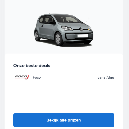
Onze beste deals
Foco
vanaf
/dag
Bekijk alle prijzen