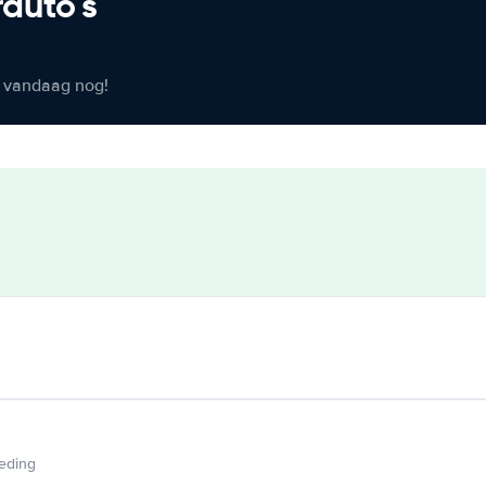
rauto's
er vandaag nog!
ieding