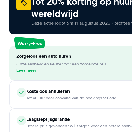
Tot 20% korting op huu
wereldwijd
Deze actie loopt t/m 11 augustus 2026 - profite
Worry-Free
Zorgeloos een auto huren
Onze aanbevolen keuze voor een zorgeloze reis.
Lees meer
Kosteloos
annuleren
Tot 48 uur voor aanvang van de boekingsperiode
Laagsteprijsgarantie
Betere prijs gevonden? Wij zorgen voor een betere aanb