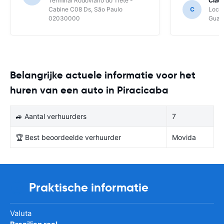
Terminal Rodoviário do Tietê -
Clau
Cabine C08 Ds, São Paulo
C
Local
02030000
Guaru
Belangrijke actuele informatie voor het
huren van een auto in Piracicaba
🚙 Aantal verhuurders
7
🏆 Best beoordeelde verhuurder
Movida
Praktische informatie
Valuta