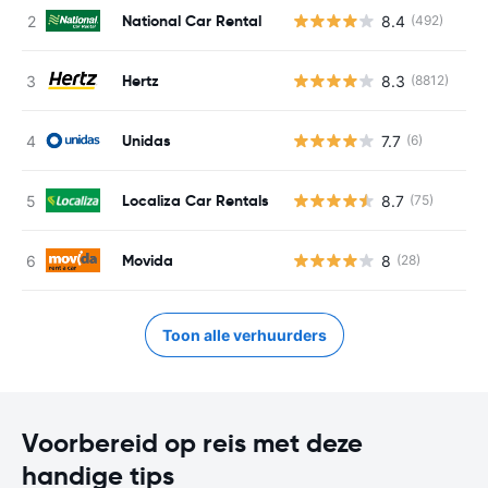
National Car Rental
8.4
(492)
G
Hertz
8.3
(8812)
G
Unidas
7.7
(6)
G
Localiza Car Rentals
8.7
(75)
G
Movida
8
(28)
G
Toon alle verhuurders
Voorbereid op reis met deze
handige tips