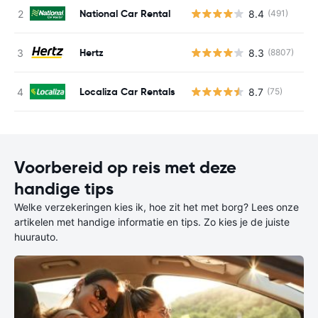
National Car Rental
8.4
(491)
G
Hertz
8.3
(8807)
G
Localiza Car Rentals
8.7
(75)
G
Voorbereid op reis met deze
handige tips
Welke verzekeringen kies ik, hoe zit het met borg? Lees onze
artikelen met handige informatie en tips. Zo kies je de juiste
huurauto.