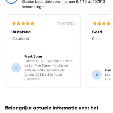
Klanten beoordelen ons met een 8.4/10 uit 107913
beoordelingen
18-07-2026
Uitstekend
Goed
Uitstekend
Goed
Frank Boom
Enterprise 1800, Avenida Cruzeiro
do Sul, Piso Térreo - Ala Sul do
F
Terminal Rodoviário do Tietê -
Clau
Cabine C08 Ds, São Paulo
C
Local
02030000
Guaru
Belangrijke actuele informatie voor het