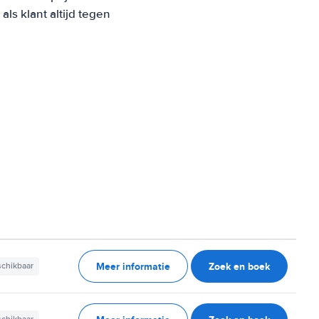
s klant altijd tegen
Meer informatie
Zoek en boek
schikbaar