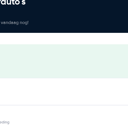
rauto's
er vandaag nog!
ieding