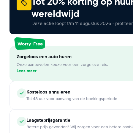
Tot 20% korting op huu
wereldwijd
Deze actie loopt t/m 11 augustus 2026 - profite
Worry-Free
Zorgeloos een auto huren
Onze aanbevolen keuze voor een zorgeloze reis.
Lees meer
Kosteloos
annuleren
Tot 48 uur voor aanvang van de boekingsperiode
Laagsteprijsgarantie
Betere prijs gevonden? Wij zorgen voor een betere aanb