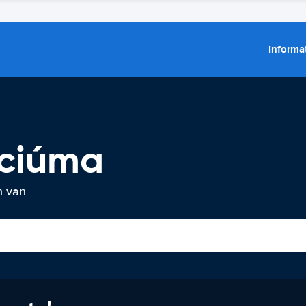
Informat
iciúma
n van