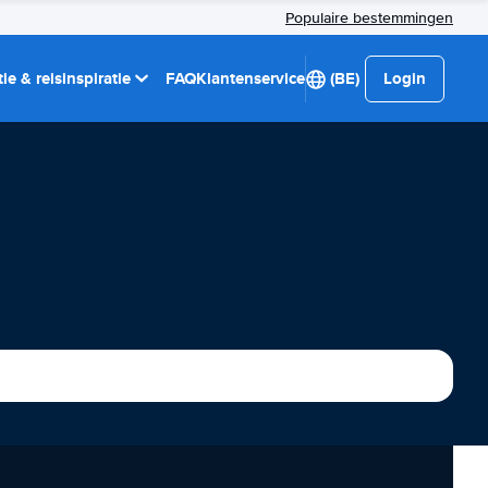
Populaire bestemmingen
ie & reisinspiratie
FAQ
Klantenservice
(BE)
Login