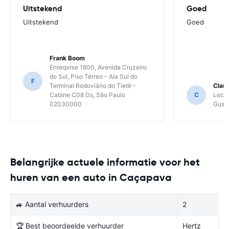
Uitstekend
Goed
Uitstekend
Goed
Frank Boom
Enterprise 1800, Avenida Cruzeiro
do Sul, Piso Térreo - Ala Sul do
F
Terminal Rodoviário do Tietê -
Clau
Cabine C08 Ds, São Paulo
C
Local
02030000
Guaru
Belangrijke actuele informatie voor het
huren van een auto in Caçapava
🚙 Aantal verhuurders
2
🏆 Best beoordeelde verhuurder
Hertz