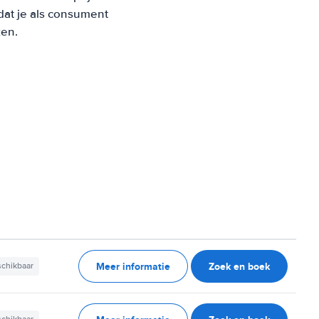
at je als consument
ken.
Meer informatie
Zoek en boek
schikbaar