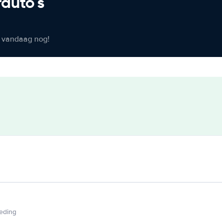
rauto's
er vandaag nog!
ieding