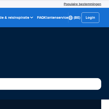
Populaire bestemmingen
ie & reisinspiratie
FAQ
Klantenservice
(BE)
Login