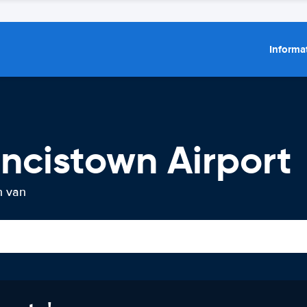
Informat
ncistown Airport
n van