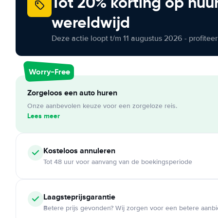
Tot 20% korting op huu
wereldwijd
Deze actie loopt t/m 11 augustus 2026 - profite
Worry-Free
Zorgeloos een auto huren
Onze aanbevolen keuze voor een zorgeloze reis.
Lees meer
Kosteloos
annuleren
Tot 48 uur voor aanvang van de boekingsperiode
Laagsteprijsgarantie
Betere prijs gevonden? Wij zorgen voor een betere aanb