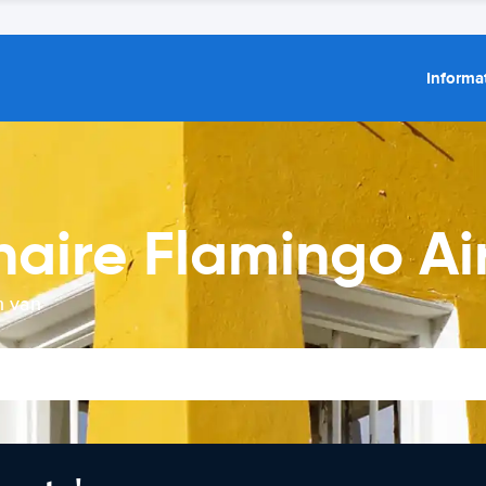
Informat
aire Flamingo Ai
n van