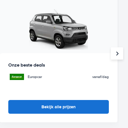
Onze beste deals
Europcar
vanaf
/dag
Bekijk alle prijzen