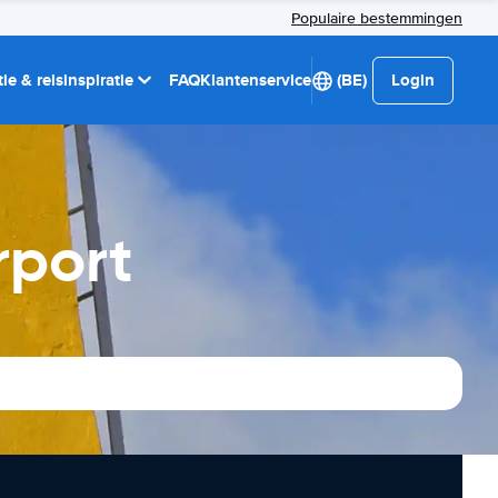
Populaire bestemmingen
ie & reisinspiratie
FAQ
Klantenservice
(BE)
Login
rport