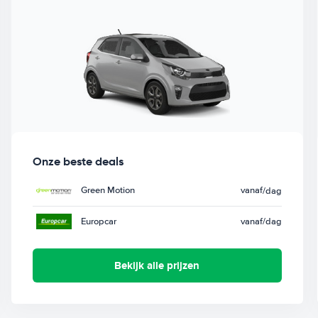
Onze beste deals
Green Motion
vanaf
/dag
Europcar
vanaf
/dag
Bekijk alle prijzen