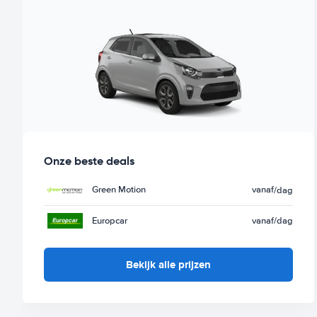
Onze beste deals
Green Motion
vanaf
/dag
Europcar
vanaf
/dag
Bekijk alle prijzen