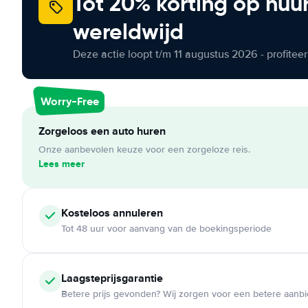
Tot 20% korting op huu
wereldwijd
Deze actie loopt t/m 11 augustus 2026 - profite
Worry-Free
Zorgeloos een auto huren
Onze aanbevolen keuze voor een zorgeloze reis.
Lees meer
Kosteloos
annuleren
Tot 48 uur voor aanvang van de boekingsperiode
Laagsteprijsgarantie
Betere prijs gevonden? Wij zorgen voor een betere aanb