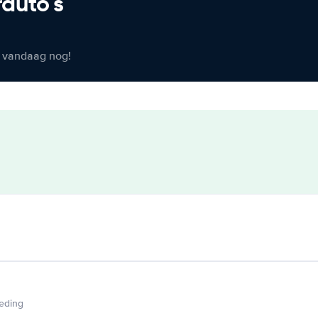
rauto's
er vandaag nog!
ieding