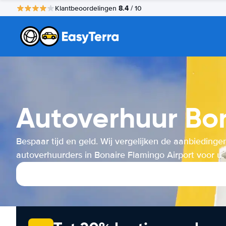
8.4
Klantbeoordelingen
/ 10
Autoverhuur Bon
Bespaar tijd en geld. Wij vergelijken de aanbiedinge
autoverhuurders in Bonaire Flamingo Airport voor u.