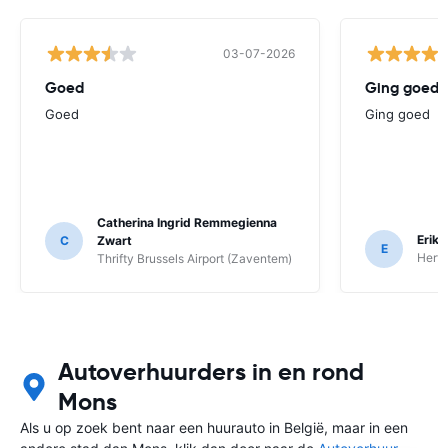
03-07-2026
Goed
Ging goed
Goed
Ging goed
Catherina Ingrid Remmegienna
Erik 
C
Zwart
E
Hertz
Thrifty Brussels Airport (Zaventem)
Autoverhuurders in en rond
Mons
Als u op zoek bent naar een huurauto in België, maar in een