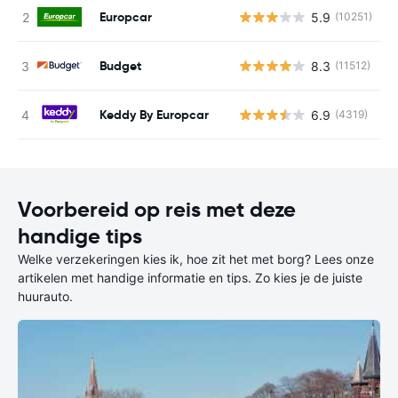
Europcar
5.9
(10251)
G
Budget
8.3
(11512)
G
Keddy By Europcar
6.9
(4319)
G
Voorbereid op reis met deze
handige tips
Welke verzekeringen kies ik, hoe zit het met borg? Lees onze
artikelen met handige informatie en tips. Zo kies je de juiste
huurauto.